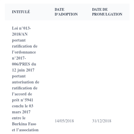
DATE
DATE DE
INTITULÉ
D'ADOPTION
PROMULGATION
Loi n°013-
2018/AN
portant
ratification de
l’ordonnance
n°2017-
006/PRES du
12 juin 2017
portant
autorisation de
ratification de
l’accord de
prêt n°5941
conclu le 03
mars 2017
entre le
14/05/2018
31/12/2018
Burkina Faso
et l’association