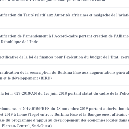
fication du Traité relatif aux Autorités africaines et malgache de l’aviati
ification de l’amendement à l’Accord-cadre portant création de l’Alliance
n République de l’Inde
ctificative de la loi de finances pour l’exécution du budget de l’État, exer
ratification de la souscription du Burkina Faso aux augmentations générale
ion et le développement (BIRD)
la loi n°027-2018/AN du 1er juin 2018 portant statut du cadre de la Polic
ordonnance n°2019-015/PRES du 28 novembre 2019 portant autorisation de 
let 2019 à Lomé (Togo) entre le Burkina Faso et la Banque ouest africaine 
ase du programme d’appui au développement des économies locales dans s
, Plateau-Central, Sud-Ouest)