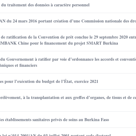
 du traitement des données à caractère personnel
/AN du 24 mars 2016 portant création d’une Commission nationale des dr
e ratification de la Convention de prêt conclue le 29 septembre 2020 ent
 EXIMBANK Chine pour le financement du projet SMART Burkina
du Gouvernement à ratifier par voie d’ordonnance les accords et conventi
hniques et financiers
s pour l’exécution du budget de l’État, exercice 2021
lèvement, à la transplantation et aux greffes d’organes, de tissus et de c
 établissements sanitaires privés de soins au Burkina Faso
 loi n°014-2001/AN du 03 juillet 2001 portant code électoral