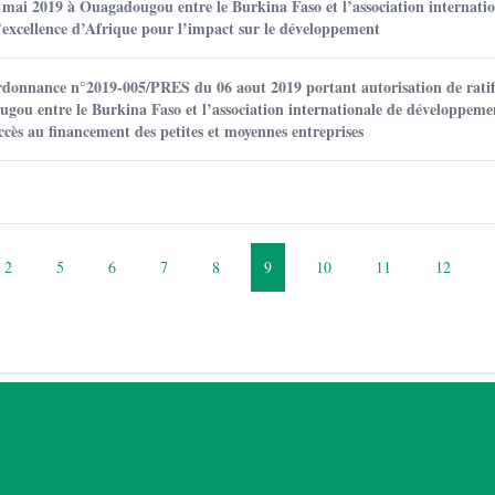
 mai 2019 à Ouagadougou entre le Burkina Faso et l’association internatio
excellence d’Afrique pour l’impact sur le développement
rdonnance n°2019-005/PRES du 06 aout 2019 portant autorisation de ratif
ugou entre le Burkina Faso et l’association internationale de développeme
accès au financement des petites et moyennes entreprises
2
5
6
7
8
9
10
11
12