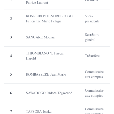
Patrice Laurent
KONSEIBO/TIENDREBEOGO
Vice-
2
Félicienne Marie Pélagie
présidente
Secrétaire
3
SANGARE Moussa
général
THIOMBIANO Y. Fayçal
4
Trésorière
Harold
Commissaire
5
KOMBASSERE Jean Marie
aux comptes
Commissaire
6
SAWADOGO Isidore Tégwendé
aux comptes
Commissaire
7
TAPSOBA Issaka
aux comptes