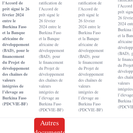
l’Accord de
ratification de
ratification de
l’Accord
prêt signé le 26
l’Accord de
l’Accord de
prêt sign
février 2024
prêt signé le
prêt signé le
26 févrie
entre le
26 février
26 février
2024 ent
Burkina Faso
2024 entre le
2024 entre le
Burkina 
et la Banque
Burkina Faso
Burkina Faso
et la Ba
africaine de
et la Banque
et la Banque
africaine
développement
africaine de
africaine de
dévelop
(BAD), pour le
développement
développement
(BAD), 
financement
(BAD), pour
(BAD), pour
le finan
du Projet de
le financement
le financement
du Proje
développement
du Projet de
du Projet de
dévelop
des chaînes de
développement
développement
des chaî
valeurs
des chaînes de
des chaînes de
valeurs
intégrées de
valeurs
valeurs
intégrées
l’élevage au
intégrées de
intégrées de
l’élevage
Burkina Faso
l’élevage au
l’élevage au
Burkina 
(PDCVIE-BF)
Burkina Faso
Burkina Faso
(PDCVI
(PDCVIE-BF)
(PDCVIE-BF)
Autres
documents