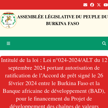
ASSEMBLÉE LÉGISLATIVE DU PEUPLE DU
BURKINA FASO
Intitulé de la loi : Loi n°024-2024/ALT du 12
septembre 2024 portant autorisation de
ratification de l’Accord de prêt signé le 26
février 2024 entre le Burkina Faso et la
Banque africaine de développement (BAD),
pour le financement du Projet de
développement des chaînes de valeurs