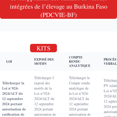
intégrées de l’élevage au Burkina Faso
(PDCVIE-BF)
KITS
COMPTE
EXPOSÉ DES
PROCÈS
LOI
RENDU
MOTIFS
VERBAL
ANALYTIQUE
Télécharger l'
Télécharger le
Téléchar
Télécharger la
exposé des
Compte rendu
PV relati
Loi n°024-
motifs de la
analytique de
Loi n°02
2024/ALT du
Loi n°024-
la Loi n°024-
2024/AL
12 septembre
2024/ALT du
2024/ALT du
12 septe
2024 portant
12 septembre
12 septembre
2024 por
autorisation de
2024 portant
2024 portant
autorisat
ratification de
autorisation de
autorisation de
ratificat