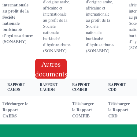
d’origine arabe,
d’origine arabe,
internationale
afric
africaine et
africaine et
au profit de la
inte
internationale
internationale
Société
au pr
au profit de la
au profit de la
nationale
Soci
Société
Société
burkinabè
nati
nationale
nationale
d’hydrocarbures
burk
burkinabè
burkinabè
(SONABHY)
d’hy
d’hydrocarbures
d’hydrocarbures
(SO
(SONABHY)
(SONABHY)
Autres
documents
RAPPORT
RAPPORT
RAPPORT
RAPPORT
CAEDS
CAGIDH
COMFIB
CDD
Télécharger le
Télécharger
Télécharger
Rapport
le Rapport
le Rapport
CAEDS
COMFIB
CDD