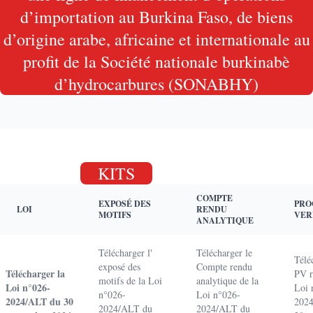
d’importation au Burkina Faso, de biens
d’origine arabe, africaine et internationale au
profit de la Société nationale burkinabè
d’hydrocarbures (SONABHY)
KITS
COMPTE
EXPOSÉ DES
PRO
LOI
RENDU
MOTIFS
VER
ANALYTIQUE
Télécharger l'
Télécharger le
Télé
exposé des
Compte rendu
Télécharger la
PV re
motifs de la Loi
analytique de la
Loi n°026-
Loi 
n°026-
Loi n°026-
2024/ALT du 30
202
2024/ALT du
2024/ALT du