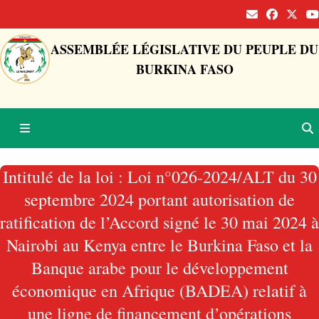
ASSEMBLÉE LÉGISLATIVE DU PEUPLE DU
BURKINA FASO
Intitulé de la loi : Loi n°026-2024/ALT du 30
septembre 2024 portant autorisation de
ratification de l’Accord signé le 30 mai 2024 à
Nairobi au Kenya entre le Burkina Faso et la
Banque arabe pour le développement
économique en Afrique (BADEA) relatif à
une ligne de financement d’opérations