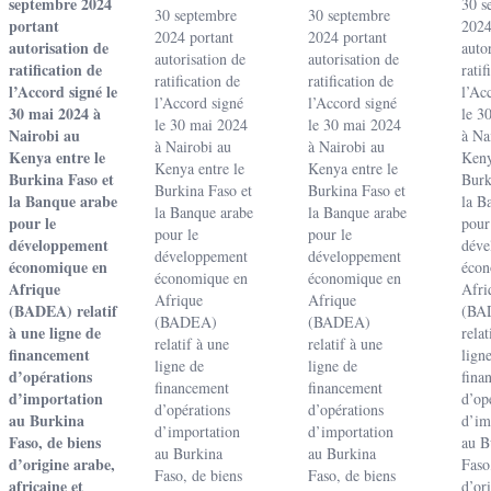
septembre 2024
30 s
30 septembre
30 septembre
portant
2024
2024 portant
2024 portant
autorisation de
auto
autorisation de
autorisation de
ratification de
ratif
ratification de
ratification de
l’Accord signé le
l’Ac
l’Accord signé
l’Accord signé
30 mai 2024 à
le 3
le 30 mai 2024
le 30 mai 2024
Nairobi au
à Na
à Nairobi au
à Nairobi au
Kenya entre le
Keny
Kenya entre le
Kenya entre le
Burkina Faso et
Burk
Burkina Faso et
Burkina Faso et
la Banque arabe
la B
la Banque arabe
la Banque arabe
pour le
pour
pour le
pour le
développement
déve
développement
développement
économique en
écon
économique en
économique en
Afrique
Afri
Afrique
Afrique
(BADEA) relatif
(BA
(BADEA)
(BADEA)
à une ligne de
relat
relatif à une
relatif à une
financement
lign
ligne de
ligne de
d’opérations
fina
financement
financement
d’importation
d’op
d’opérations
d’opérations
au Burkina
d’im
d’importation
d’importation
Faso, de biens
au B
au Burkina
au Burkina
d’origine arabe,
Faso
Faso, de biens
Faso, de biens
africaine et
d’or