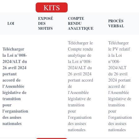
KITS
EXPOSÉ
COMPTE
PROCÈS
LOI
DES
RENDU
VERBAL
MOTIFS
ANALYTIQUE
Télécharger le
Télécharger
Télécharger
Compte rendu
le PV relatif
la Loi n°008-
analytique de
à la Loi
2024/ALT du
la Loi n°008-
n°008-
26 avril 2024
2024/ALT du
2024/ALT
portant
26 avril 2024
du 26 avril
accord de
portant accord
2024 portant
l'Assemblée
de
accord de
législative de
l'Assemblée
l'Assemblée
transition
législative de
législative de
pour
transition
transition
l'organisation
pour
pour
des assises
l'organisation
l'organisation
nationales
des assises
des assises
nationales
nationales