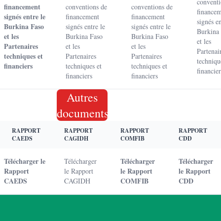
conventi
financement
conventions de
conventions de
finance
signés entre le
financement
financement
signés en
Burkina Faso
signés entre le
signés entre le
Burkina
et les
Burkina Faso
Burkina Faso
et les
Partenaires
et les
et les
Partenai
techniques et
Partenaires
Partenaires
techniqu
financiers
techniques et
techniques et
financier
financiers
financiers
Autres
documents
RAPPORT
RAPPORT
RAPPORT
RAPPORT
CAEDS
CAGIDH
COMFIB
CDD
Télécharger le
Télécharger
Télécharger
Télécharger
Rapport
le Rapport
le Rapport
le Rapport
CAEDS
COMFIB
CDD
CAGIDH