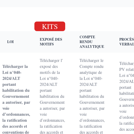
KITS
COMPTE
EXPOSÉ DES
PROCÈS
LOI
RENDU
MOTIFS
VERBA
ANALYTIQUE
Télécharger l'
Télécharger le
Téléchar
Télécharger la
exposé des
Compte rendu
PV relati
Loi n°040-
motifs de la
analytique de
Loi n°0
2024/ALT
Loi n°040-
la Loi n°040-
2024/A
portant
2024/ALT
2024/ALT
portant
habilitation du
portant
portant
habilita
Gouvernement
habilitation du
habilitation du
Gouvern
a autoriser, par
Gouvernement
Gouvernement
a autoris
voie
a autoriser, par
a autoriser, par
voie
d’ordonnances,
voie
voie
d’ordonn
la ratification
d’ordonnances,
d’ordonnances,
la ratifi
des accords et
la ratification
la ratification
des acco
conventions de
des accords et
des accords et