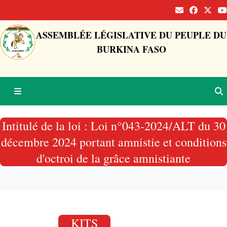
ASSEMBLÉE LÉGISLATIVE DU PEUPLE DU
BURKINA FASO
Intitulé de la loi : Loi n°043-2024/ALT du 30
décembre 2024 portant amnistie et conditions
d'octroi de la grâce amnistiante
KITS