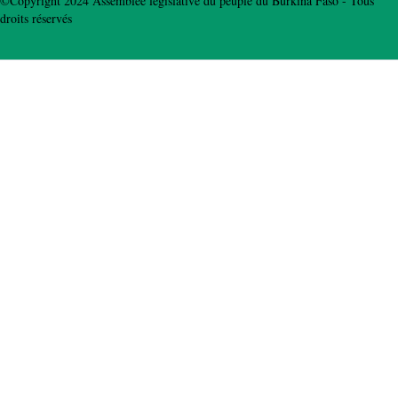
©Copyright 2024 Assemblée législative du peuple du Burkina Faso - Tous
droits réservés