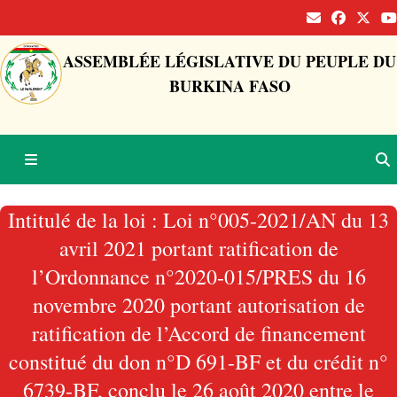
ASSEMBLÉE LÉGISLATIVE DU PEUPLE DU
BURKINA FASO
Intitulé de la loi : Loi n°005-2021/AN du 13
avril 2021 portant ratification de
l’Ordonnance n°2020-015/PRES du 16
novembre 2020 portant autorisation de
ratification de l’Accord de financement
constitué du don n°D 691-BF et du crédit n°
6739-BF, conclu le 26 août 2020 entre le