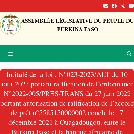
ASSEMBLÉE LÉGISLATIVE DU PEUPLE DU
BURKINA FASO
Intitulé de la loi : N°023-2023/ALT du 10
aout 2023 portant ratification de l’ordonnance
N°2022-005/PRES-TRANS du 27 juin 2022
portant autorisation de ratification de l’accord
de prêt n°5585150000002 conclu le 17
décembre 2021 à Ouagadougou, entre le
Burkina Faso et la banque africaine de