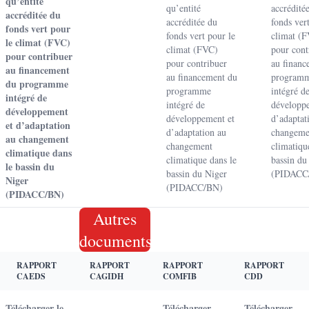
qu’entité
qu’entité
accrédité
accréditée du
accréditée du
fonds ver
fonds vert pour
fonds vert pour le
climat (
le climat (FVC)
climat (FVC)
pour cont
pour contribuer
pour contribuer
au financ
au financement
au financement du
program
du programme
programme
intégré d
intégré de
intégré de
développ
développement
développement et
d’adaptat
et d’adaptation
d’adaptation au
changeme
au changement
changement
climatiqu
climatique dans
climatique dans le
bassin du
le bassin du
bassin du Niger
(PIDACC
Niger
(PIDACC/BN)
(PIDACC/BN)
Autres
documents
RAPPORT
RAPPORT
RAPPORT
RAPPORT
CAEDS
CAGIDH
COMFIB
CDD
Télécharger le
Télécharger
Télécharger