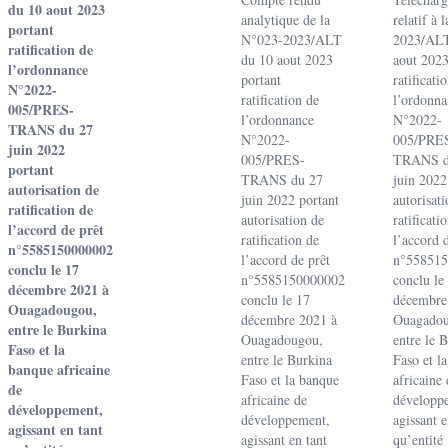
du 10 aout 2023
analytique de la
relatif à 
portant
N°023-2023/ALT
2023/ALT
ratification de
du 10 aout 2023
aout 2023
l’ordonnance
portant
ratificati
N°2022-
ratification de
l’ordonna
005/PRES-
l’ordonnance
N°2022-
TRANS du 27
N°2022-
005/PRE
juin 2022
005/PRES-
TRANS d
portant
TRANS du 27
juin 2022
autorisation de
juin 2022 portant
autorisat
ratification de
autorisation de
ratificati
l’accord de prêt
ratification de
l’accord 
n°5585150000002
l’accord de prêt
n°55851
conclu le 17
n°5585150000002
conclu le
décembre 2021 à
conclu le 17
décembre
Ouagadougou,
décembre 2021 à
Ouagadou
entre le Burkina
Ouagadougou,
entre le 
Faso et la
entre le Burkina
Faso et l
banque africaine
Faso et la banque
africaine 
de
africaine de
développ
développement,
développement,
agissant e
agissant en tant
agissant en tant
qu’entité