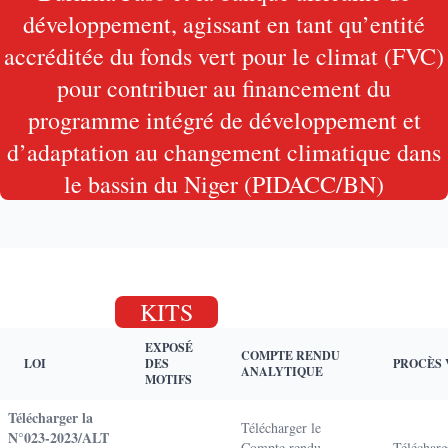
développement, agissant en tant qu’entité
accréditée du fonds vert pour le climat (FVC)
pour contribuer au financement du
programme intégré de développement et
d’adaptation au changement climatique dans
le bassin du Niger (PIDACC/BN)
KITS
EXPOSÉ
COMPTE RENDU
LOI
DES
PROCÈS
ANALYTIQUE
MOTIFS
Télécharger la
Télécharger le
N°023-2023/ALT
Compte rendu
Télécharg