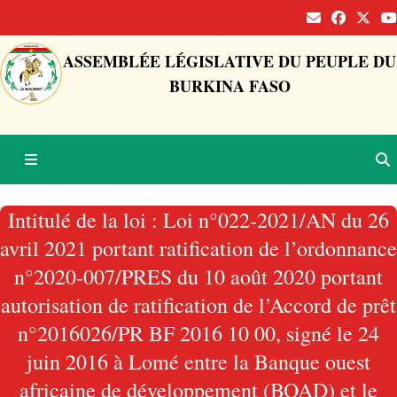
ASSEMBLÉE LÉGISLATIVE DU PEUPLE DU
BURKINA FASO
Intitulé de la loi : Loi n°022-2021/AN du 26
avril 2021 portant ratification de l’ordonnance
n°2020-007/PRES du 10 août 2020 portant
autorisation de ratification de l’Accord de prêt
n°2016026/PR BF 2016 10 00, signé le 24
juin 2016 à Lomé entre la Banque ouest
africaine de développement (BOAD) et le