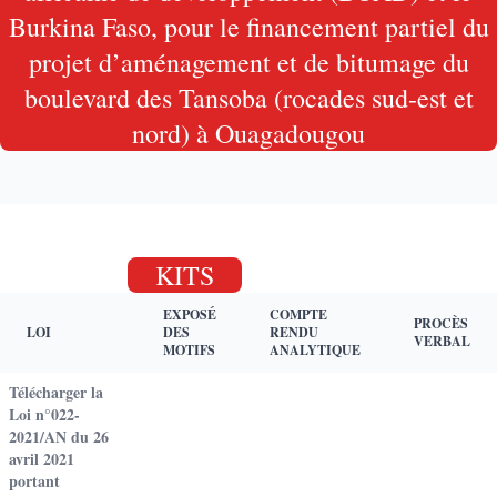
Burkina Faso, pour le financement partiel du
projet d’aménagement et de bitumage du
boulevard des Tansoba (rocades sud-est et
nord) à Ouagadougou
KITS
EXPOSÉ
COMPTE
PROCÈS
LOI
DES
RENDU
VERBAL
MOTIFS
ANALYTIQUE
Télécharger la
Loi n°022-
2021/AN du 26
avril 2021
portant