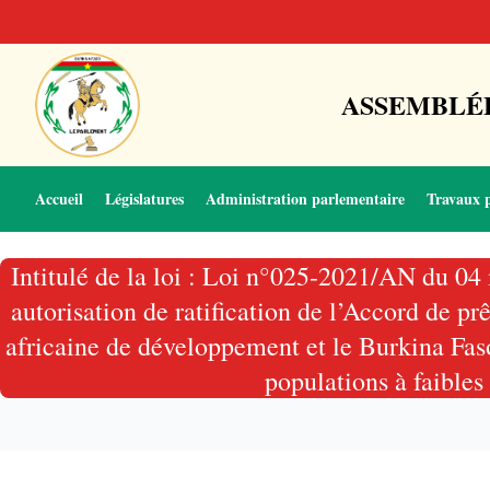
ASSEMBLÉE
Accueil
Législatures
Administration parlementaire
Travaux 
Intitulé de la loi : Loi n°025-2021/AN du 0
autorisation de ratification de l’Accord de
africaine de développement et le Burkina Faso
populations à faibles