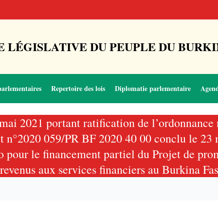
 LÉGISLATIVE DU PEUPLE DU BURKI
parlementaires
Repertoire des lois
Diplomatie parlementaire
Agen
4 mai 2021 portant ratification de l’ordonnanc
 prêt n°2020 059/PR BF 2020 40 00 conclu le 2
 pour le financement partiel du Projet de prom
 revenus aux services financiers au Burkina Fa