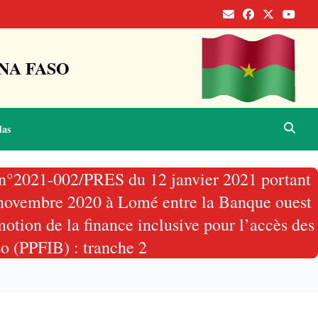
NA FASO
das
e n°2021-002/PRES du 12 janvier 2021 portant
3 novembre 2020 à Lomé entre la Banque ouest
otion de la finance inclusive pour l’accès des
so (PPFIB) : tranche 2