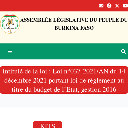
ASSEMBLÉE LÉGISLATIVE DU PEUPLE DU
BURKINA FASO
Intitulé de la loi : Loi n°037-2021/AN du 14
décembre 2021 portant loi de règlement au
titre du budget de l’Etat, gestion 2016
KITS