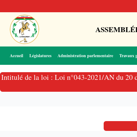
ASSEMBLÉE
Accueil
Législatures
Administration parlementaire
Travaux 
Intitulé de la loi : Loi n°043-2021/AN du 20 