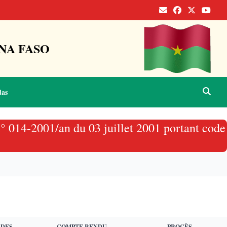
NA FASO
das
n° 014-2001/an du 03 juillet 2001 portant code
 DES
COMPTE RENDU
PROCÈS