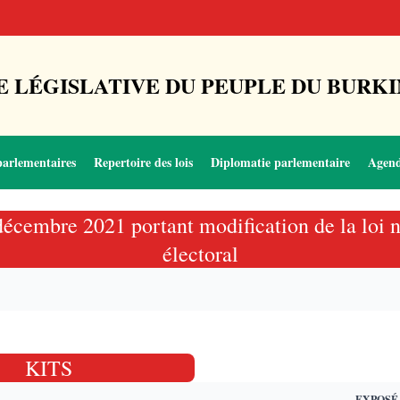
 LÉGISLATIVE DU PEUPLE DU BURKI
parlementaires
Repertoire des lois
Diplomatie parlementaire
Agen
décembre 2021 portant modification de la loi 
électoral
KITS
EXPOSÉ