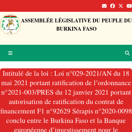
ASSEMBLÉE LÉGISLATIVE DU PEUPLE DU
BURKINA FASO
Intitulé de la loi : Loi n°029-2021/AN du 18
mai 2021 portant ratification de l’ordonnance
n°2021-003/PRES du 12 janvier 2021 portant
autorisation de ratification du contrat de
financement F1 n°92629 Sérapis n°2020-0098
conclu entre le Burkina Faso et la Banque
européenne d’investissement pour le