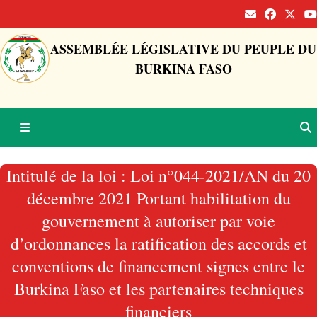
ASSEMBLÉE LÉGISLATIVE DU PEUPLE DU
BURKINA FASO
Intitulé de la loi : Loi n°044-2021/AN du 20
décembre 2021 Portant habilitation du
gouvernement à autoriser par voie
d’ordonnances la ratification des accords et
conventions de financement signes entre le
Burkina Faso et les partenaires techniques
financiers