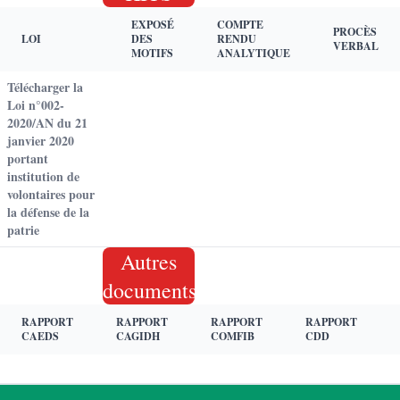
EXPOSÉ
COMPTE
PROCÈS
LOI
DES
RENDU
VERBAL
MOTIFS
ANALYTIQUE
Télécharger la
Loi n°002-
2020/AN du 21
janvier 2020
portant
institution de
volontaires pour
la défense de la
patrie
Autres
documents
RAPPORT
RAPPORT
RAPPORT
RAPPORT
CAEDS
CAGIDH
COMFIB
CDD