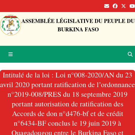
ASSEMBLÉE LÉGISLATIVE DU PEUPLE DU
BURKINA FASO
Intitulé de la loi : Loi n°008-2020/AN du 23
avril 2020 portant ratification de l’ordonnance
n°2019-008/PRES du 18 septembre 2019
portant autorisation de ratification des
Accords de don n°d476-bf et de crédit
n°6434-BF conclus le 19 juin 2019 à
Ouagadougou entre le Burkina Faso et