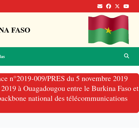
NA FASO
das
onnance n°2019-009/PRES du 5 novembre 2019
uin 2019 à Ouagadougou entre le Burkina Faso et
 backbone national des télécommunications