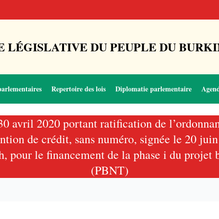
 LÉGISLATIVE DU PEUPLE DU BURKI
parlementaires
Repertoire des lois
Diplomatie parlementaire
Agen
 30 avril 2020 portant ratification de l’ord
vention de crédit, sans numéro, signée le 20 j
, pour le financement de la phase i du projet
(PBNT)