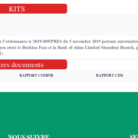
KITS
 de l’ordonnance n°2019-009/PRES du 5 novembre 2019 portant autorisation
ugou entre le Burkina Faso et la Bank of china Limited Shenzhen Branch, 
T)
tres documents
RAPPORT COMFIB
RAPPORT CDD
NOUS SUIVRE
SE