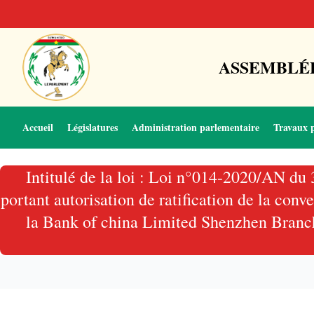
ASSEMBLÉE
Accueil
Législatures
Administration parlementaire
Travaux 
Intitulé de la loi : Loi n°014-2020/AN du
portant autorisation de ratification de la con
la Bank of china Limited Shenzhen Branch