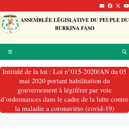
ASSEMBLÉE LÉGISLATIVE DU PEUPLE DU
BURKINA FASO
Intitulé de la loi : Loi n°015-2020/AN du 05
mai 2020 portant habilitation du
gouvernement à légiférer par voie
d’ordonnances dans le cadre de la lutte contre
la maladie a coronavirus (covid-19)