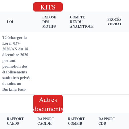
KITS
EXPOSÉ
COMPTE
PROCÈS
LOI
DES
RENDU
VERBAL
MOTIFS
ANALYTIQUE
Télécharger la
Loi n°037-
2020/AN du 18
décembre 2020
portant
promotion des
établissements
sanitaires privés
de soins au
Burkina Faso
Autres
documents
RAPPORT
RAPPORT
RAPPORT
RAPPORT
CAEDS
CAGIDH
COMFIB
CDD