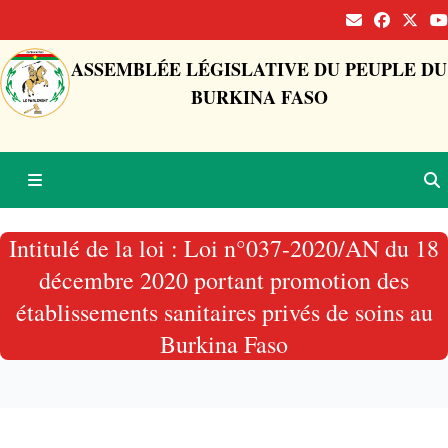
ASSEMBLÉE LÉGISLATIVE DU PEUPLE DU
BURKINA FASO
Intitulé de la loi : Loi n°037-2020/AN du 18
décembre 2020 portant promotion des
établissements sanitaires privés de soins au
Burkina Faso