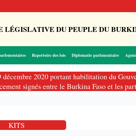
 LÉGISLATIVE DU PEUPLE DU BURKI
parlementaires
Repertoire des lois
Diplomatie parlementaire
Agen
9 décembre 2020 portant habilitation du Gouve
cement signés entre le Burkina Faso et les part
KITS