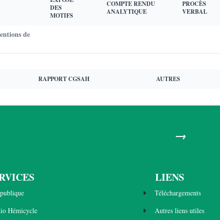
COMPTE RENDU
PROCÈS
DES
ANALYTIQUE
VERBAL
MOTIFS
entions de
RAPPORT CGSAH
AUTRES
→
RVICES
LIENS
publique
Téléchargements
dio Hémicycle
Autres liens utiles