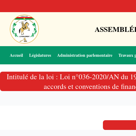
ASSEMBLÉE
Accueil
Législatures
Administration parlementaire
Travaux 
Intitulé de la loi : Loi n°036-2020/AN du 1
accords et conventions de finan