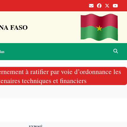
NA FASO
das
rnement à ratifier par voie d’ordonnance les
enaires techniques et financiers
EXPOSÉ