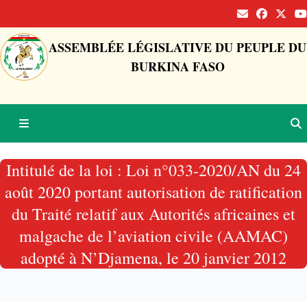
ASSEMBLÉE LÉGISLATIVE DU PEUPLE DU
BURKINA FASO
Intitulé de la loi : Loi n°033-2020/AN du 24
août 2020 portant autorisation de ratification
du Traité relatif aux Autorités africaines et
malgache de l’aviation civile (AAMAC)
adopté à N’Djamena, le 20 janvier 2012