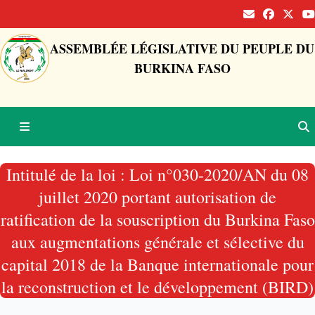
ASSEMBLÉE LÉGISLATIVE DU PEUPLE DU
BURKINA FASO
Intitulé de la loi : Loi n°030-2020/AN du 08
juillet 2020 portant autorisation de
ratification de la souscription du Burkina Faso
aux augmentations générale et sélective du
capital 2018 de la Banque internationale pour
la reconstruction et le développement (BIRD)