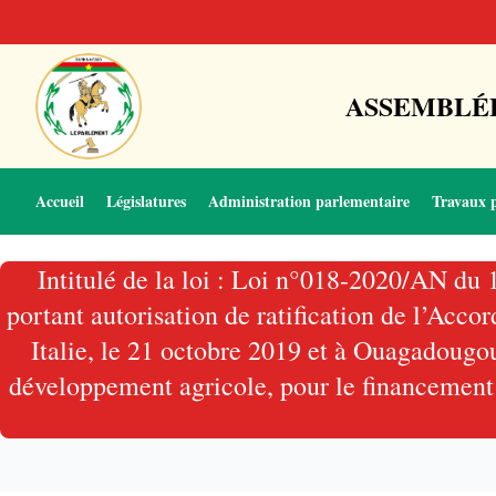
ASSEMBLÉE
Accueil
Législatures
Administration parlementaire
Travaux 
Intitulé de la loi : Loi n°018-2020/AN d
portant autorisation de ratification de l’A
Italie, le 21 octobre 2019 et à Ouagadougou
développement agricole, pour le financement d