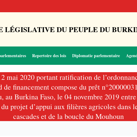
 LÉGISLATIVE DU PEUPLE DU BURKI
parlementaires
Repertoire des lois
Diplomatie parlementaire
Agen
u 12 mai 2020 portant ratification de l’ordon
ccord de financement compose du prêt n°200000
, au Burkina Faso, le 04 novembre 2019 entre 
u projet d’appui aux filières agricoles dans le
cascades et de la boucle du Mouhoun