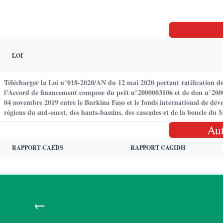
LOI
Télécharger la Loi n°018-2020/AN du 12 mai 2020 portant ratification d
l’Accord de financement compose du prêt n°2000003106 et de don n°20000
04 novembre 2019 entre le Burkina Faso et le fonds international de déve
régions du sud-ouest, des hauts-bassins, des cascades et de la boucle d
Au
RAPPORT CAEDS
RAPPORT CAGIDH
←