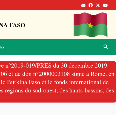
NA FASO
das
nance n°2019-019/PRES du 30 décembre 2019
3106 et de don n°2000003108 signe a Rome, en
le Burkina Faso et le fonds international de
s régions du sud-ouest, des hauts-bassins, des