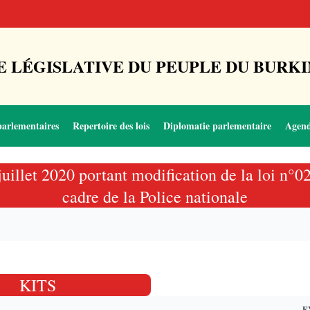
 LÉGISLATIVE DU PEUPLE DU BURKI
parlementaires
Repertoire des lois
Diplomatie parlementaire
Agen
juillet 2020 portant modification de la loi n°
cadre de la Police nationale
KITS
E