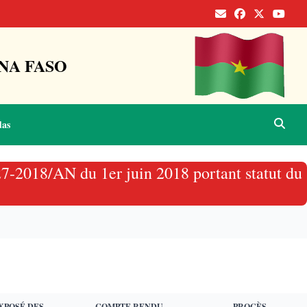
NA FASO
das
027-2018/AN du 1er juin 2018 portant statut du
XPOSÉ DES
COMPTE RENDU
PROCÈS