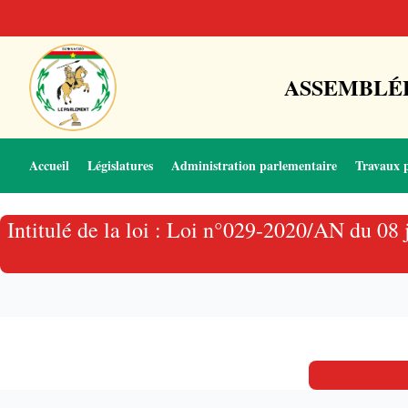
ASSEMBLÉE
Accueil
Législatures
Administration parlementaire
Travaux 
Intitulé de la loi : Loi n°029-2020/AN du 08 