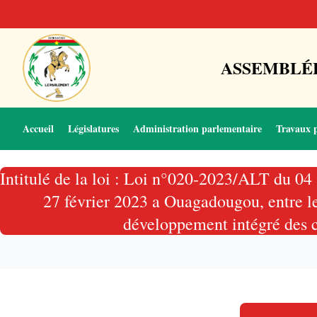
ASSEMBLÉE
Accueil
Législatures
Administration parlementaire
Travaux 
Intitulé de la loi : Loi n°020-2023/ALT du 04 
27 février 2023 a Ouagadougou, entre le
développement intégré des ch