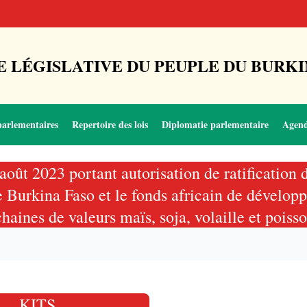
 LÉGISLATIVE DU PEUPLE DU BURKI
parlementaires
Repertoire des lois
Diplomatie parlementaire
Agen
août 2023 portant autorisation de ratification
 Burkina Faso et le fonds africain de dévelop
aines de valeurs maïs, soja, volaille et pois
KITS