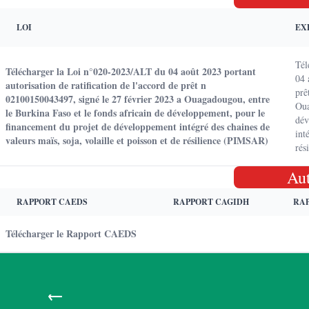
LOI
EX
Tél
Télécharger la Loi n°020-2023/ALT du 04 août 2023 portant
04 
autorisation de ratification de l'accord de prêt n
prê
02100150043497, signé le 27 février 2023 a Ouagadougou, entre
Oua
le Burkina Faso et le fonds africain de développement, pour le
dév
financement du projet de développement intégré des chaines de
int
valeurs maïs, soja, volaille et poisson et de résilience (PIMSAR)
rés
Au
RAPPORT CAEDS
RAPPORT CAGIDH
RA
Télécharger le Rapport CAEDS
←