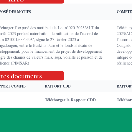
POSÉ DES MOTIFS
COMPTE
écharger l' exposé des motifs de la Loi n°020-2023/ALT du
Téléchar
août 2023 portant autorisation de ratification de l'accord de
2023/ALT 
t n 02100150043497, signé le 27 février 2023 a
l'accord
gadougou, entre le Burkina Faso et le fonds africain de
Ouagadoug
eloppement, pour le financement du projet de développement
développ
égré des chaines de valeurs maïs, soja, volaille et poisson et de
intégré d
ilience (PIMSAR)
résilien
tres documents
PPORT COMFIB
RAPPORT CDD
RAPPOR
Télécharger le Rapport CDD
Télécha