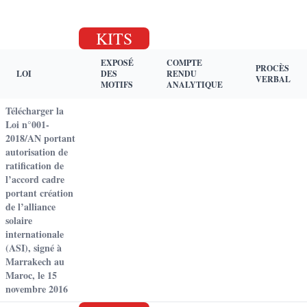
KITS
EXPOSÉ
COMPTE
PROCÈS
LOI
DES
RENDU
VERBAL
MOTIFS
ANALYTIQUE
Télécharger la
Loi n°001-
2018/AN portant
autorisation de
ratification de
l’accord cadre
portant création
de l’alliance
solaire
internationale
(ASI), signé à
Marrakech au
Maroc, le 15
novembre 2016