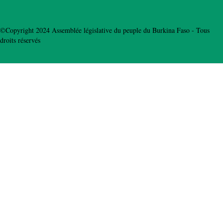
©Copyright 2024 Assemblée législative du peuple du Burkina Faso - Tous
droits réservés