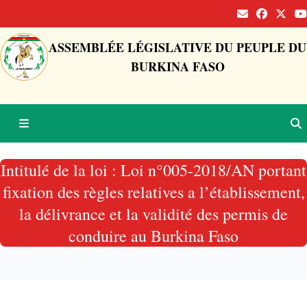
ASSEMBLÉE LÉGISLATIVE DU PEUPLE DU
BURKINA FASO
Intitulé de la loi : Loi n°005-2018/AN portant
fixation des règles relatives a l’établissement,
la délivrance et la validité des permis de
conduire au Burkina Faso