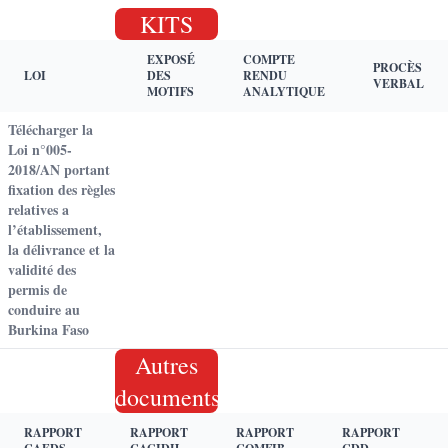
KITS
EXPOSÉ
COMPTE
PROCÈS
LOI
DES
RENDU
VERBAL
MOTIFS
ANALYTIQUE
Télécharger la
Loi n°005-
2018/AN portant
fixation des règles
relatives a
l’établissement,
la délivrance et la
validité des
permis de
conduire au
Burkina Faso
Autres
documents
RAPPORT
RAPPORT
RAPPORT
RAPPORT