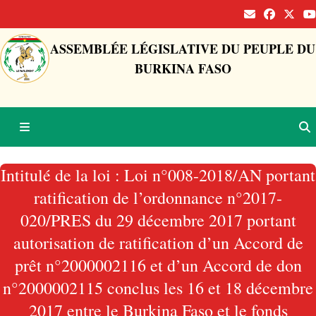
ASSEMBLÉE LÉGISLATIVE DU PEUPLE DU
BURKINA FASO
Intitulé de la loi : Loi n°008-2018/AN portant
ratification de l’ordonnance n°2017-
020/PRES du 29 décembre 2017 portant
autorisation de ratification d’un Accord de
prêt n°2000002116 et d’un Accord de don
n°2000002115 conclus les 16 et 18 décembre
2017 entre le Burkina Faso et le fonds