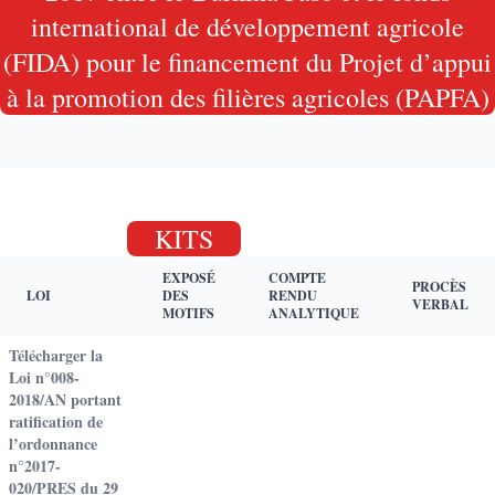
international de développement agricole
(FIDA) pour le financement du Projet d’appui
à la promotion des filières agricoles (PAPFA)
KITS
EXPOSÉ
COMPTE
PROCÈS
LOI
DES
RENDU
VERBAL
MOTIFS
ANALYTIQUE
Télécharger la
Loi n°008-
2018/AN portant
ratification de
l’ordonnance
n°2017-
020/PRES du 29