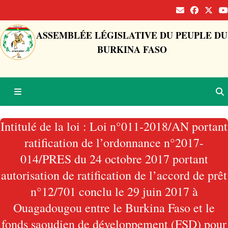
ASSEMBLÉE LÉGISLATIVE DU PEUPLE DU
BURKINA FASO
Intitulé de la loi : Loi n°011-2018/AN portant
ratification de l’ordonnance n°2017-
014/PRES du 24 octobre 2017 portant
autorisation de ratification de l’accord de prêt
n°12/701 conclu le 29 juin 2017 à
Ouagadougou entre le Burkina Faso et le
fonds saoudien de développement (FSD) pour