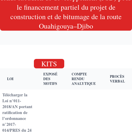
le financement partiel du projet de
construction et de bitumage de la route
Ouahigouya–Djibo
KITS
EXPOSÉ
COMPTE
PROCÈS
LOI
DES
RENDU
VERBAL
MOTIFS
ANALYTIQUE
Télécharger la
Loi n°011-
2018/AN portant
ratification de
l’ordonnance
n°2017-
014/PRES du 24