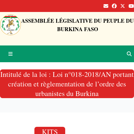
ASSEMBLÉE LÉGISLATIVE DU PEUPLE DU
BURKINA FASO
Intitulé de la loi : Loi n°018-2018/AN portant
création et règlementation de l’ordre des
urbanistes du Burkina
KITS