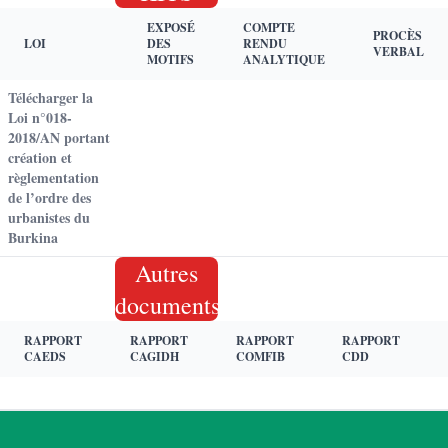
EXPOSÉ
COMPTE
PROCÈS
LOI
DES
RENDU
VERBAL
MOTIFS
ANALYTIQUE
Télécharger la
Loi n°018-
2018/AN portant
création et
règlementation
de l’ordre des
urbanistes du
Burkina
Autres
documents
RAPPORT
RAPPORT
RAPPORT
RAPPORT
CAEDS
CAGIDH
COMFIB
CDD