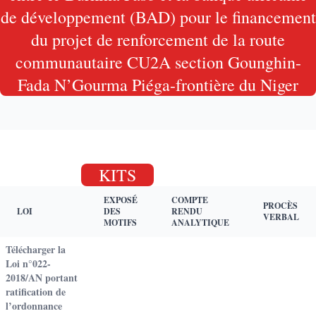
de développement (BAD) pour le financement
du projet de renforcement de la route
communautaire CU2A section Gounghin-
Fada N’Gourma Piéga-frontière du Niger
KITS
EXPOSÉ
COMPTE
PROCÈS
LOI
DES
RENDU
VERBAL
MOTIFS
ANALYTIQUE
Télécharger la
Loi n°022-
2018/AN portant
ratification de
l’ordonnance