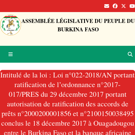
ASSEMBLÉE LÉGISLATIVE DU PEUPLE DU
BURKINA FASO
Intitulé de la loi : Loi n°022-2018/AN portant
ratification de l’ordonnance n°2017-
017/PRES du 29 décembre 2017 portant
autorisation de ratification des accords de
prêts n°2000200001856 et n°2100150038495
conclus le 18 décembre 2017 à Ouagadougou
entre le Burkina Faso et la banque africaine