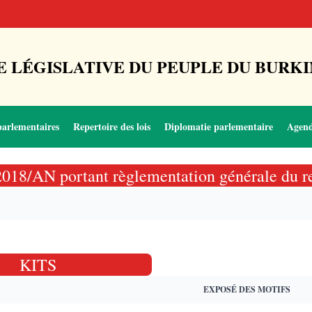
 LÉGISLATIVE DU PEUPLE DU BURKI
parlementaires
Repertoire des lois
Diplomatie parlementaire
Agen
6-2018/AN portant règlementation générale du
KITS
EXPOSÉ DES MOTIFS