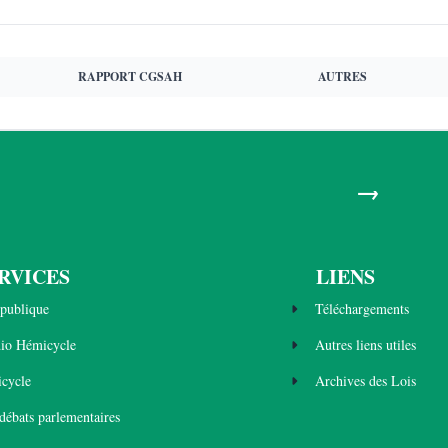
RAPPORT CGSAH
AUTRES
→
RVICES
LIENS
publique
Téléchargements
dio Hémicycle
Autres liens utiles
cycle
Archives des Lois
 débats parlementaires