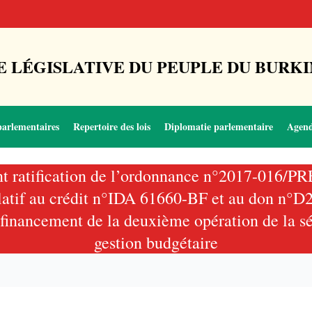
 LÉGISLATIVE DU PEUPLE DU BURKI
parlementaires
Repertoire des lois
Diplomatie parlementaire
Agen
ant ratification de l’ordonnance n°2017-016/P
relatif au crédit n°IDA 61660-BF et au don n°
financement de la deuxième opération de la sér
gestion budgétaire