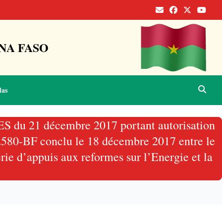
NA FASO
das
RES du 21 décembre 2017 portant autorisation
D2580-BF conclu le 18 décembre 2017 entre le
ie d’appuis aux reformes sur l’Energie et la