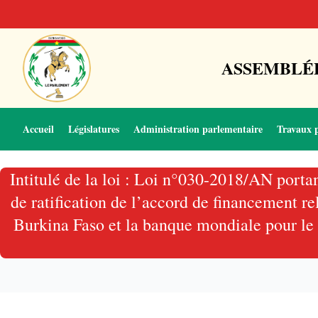
ASSEMBLÉE
Accueil
Législatures
Administration parlementaire
Travaux 
Intitulé de la loi : Loi n°030-2018/AN port
de ratification de l’accord de financement 
Burkina Faso et la banque mondiale pour le 