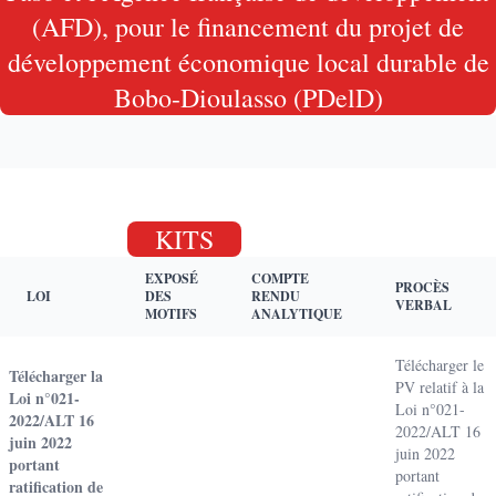
(AFD), pour le financement du projet de
développement économique local durable de
Bobo-Dioulasso (PDelD)
KITS
EXPOSÉ
COMPTE
PROCÈS
LOI
DES
RENDU
VERBAL
MOTIFS
ANALYTIQUE
Télécharger le
Télécharger la
PV relatif à la
Loi n°021-
Loi n°021-
2022/ALT 16
2022/ALT 16
juin 2022
juin 2022
portant
portant
ratification de