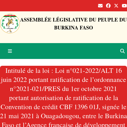
ASSEMBLÉE LÉGISLATIVE DU PEUPLE DU
BURKINA FASO
Intitulé de la loi : Loi n°021-2022/ALT 16
juin 2022 portant ratification de l’ordonnance
n°2021-021/PRES du 1er octobre 2021
portant autorisation de ratification de la
Convention de crédit CBF 1396 01J, signée le
21 mai 2021 à Ouagadougou, entre le Burkina
Faso et l’Agence française de développement