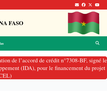
NA FASO
das
ation de l’accord de crédit n°7308-BF, signé le
oppement (IDA), pour le financement du projet
ECEL)