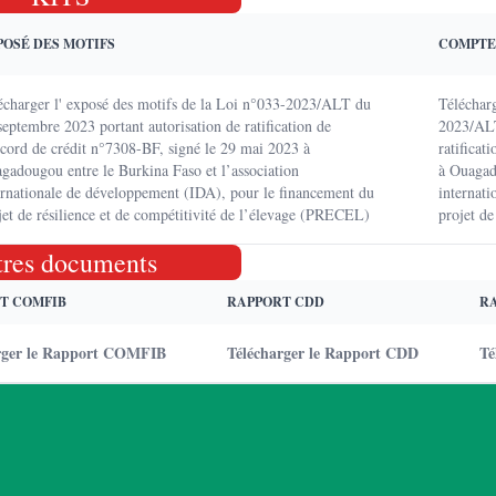
POSÉ DES MOTIFS
COMPTE
écharger l' exposé des motifs de la Loi n°033-2023/ALT du
Téléchar
septembre 2023 portant autorisation de ratification de
2023/ALT
ccord de crédit n°7308-BF, signé le 29 mai 2023 à
ratificat
gadougou entre le Burkina Faso et l’association
à Ouagad
ernationale de développement (IDA), pour le financement du
internat
jet de résilience et de compétitivité de l’élevage (PRECEL)
projet de
tres documents
T COMFIB
RAPPORT CDD
R
rger le Rapport COMFIB
Télécharger le Rapport CDD
Té