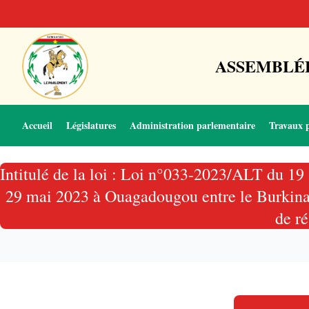
ASSEMBLÉE
Accueil
Législatures
Administration parlementaire
Travaux 
Intitulé de la loi : Loi n°033-2023/ALT du 19 
29 mai 2023 à Ouagadougou entre le Burkina F
de r