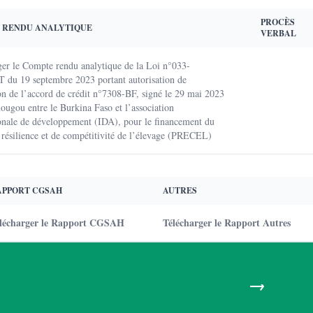
PROCÈS
 RENDU ANALYTIQUE
VERBAL
ger le Compte rendu analytique de la Loi n°033-
 du 19 septembre 2023 portant autorisation de
ion de l’accord de crédit n°7308-BF, signé le 29 mai 2023
ougou entre le Burkina Faso et l’association
ionale de développement (IDA), pour le financement du
 résilience et de compétitivité de l’élevage (PRECEL)
APPORT CGSAH
AUTRES
lécharger le Rapport CGSAH
Télécharger le Rapport Autres
→