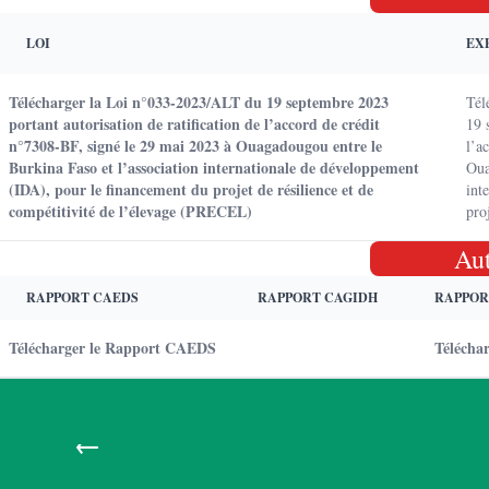
LOI
EX
Télécharger la Loi n°033-2023/ALT du 19 septembre 2023
Tél
portant autorisation de ratification de l’accord de crédit
19 
n°7308-BF, signé le 29 mai 2023 à Ouagadougou entre le
l’a
Burkina Faso et l’association internationale de développement
Oua
(IDA), pour le financement du projet de résilience et de
int
compétitivité de l’élevage (PRECEL)
pro
Au
RAPPORT CAEDS
RAPPORT CAGIDH
RAPPOR
Télécharger le Rapport CAEDS
Télécha
←