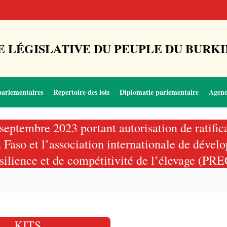
 LÉGISLATIVE DU PEUPLE DU BURKI
parlementaires
Repertoire des lois
Diplomatie parlementaire
Agen
septembre 2023 portant autorisation de ratific
aso et l’association internationale de dével
ésilience et de compétitivité de l’élevage (PR
KITS