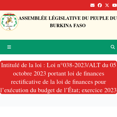
ASSEMBLÉE LÉGISLATIVE DU PEUPLE DU
BURKINA FASO
Intitulé de la loi : Loi n°038-2023/ALT du 05
octobre 2023 portant loi de finances
rectificative de la loi de finances pour
l’exécution du budget de l’État; exercice 2023