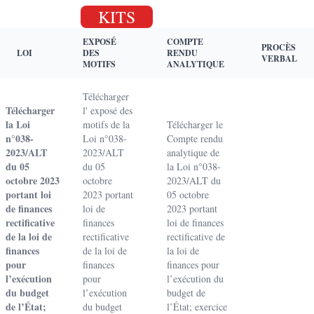
KITS
EXPOSÉ
COMPTE
PROCÈS
LOI
DES
RENDU
VERBAL
MOTIFS
ANALYTIQUE
Télécharger
Télécharger
l' exposé des
la Loi
motifs de la
Télécharger le
n°038-
Loi n°038-
Compte rendu
2023/ALT
2023/ALT
analytique de
du 05
du 05
la Loi n°038-
octobre 2023
octobre
2023/ALT du
portant loi
2023 portant
05 octobre
de finances
loi de
2023 portant
rectificative
finances
loi de finances
de la loi de
rectificative
rectificative de
finances
de la loi de
la loi de
pour
finances
finances pour
l’exécution
pour
l’exécution du
du budget
l’exécution
budget de
de l’État;
du budget
l’État; exercice