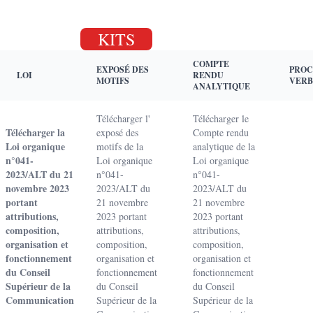
KITS
COMPTE
EXPOSÉ DES
PROC
LOI
RENDU
MOTIFS
VERB
ANALYTIQUE
Télécharger l'
Télécharger le
Télécharger la
exposé des
Compte rendu
Loi organique
motifs de la
analytique de la
n°041-
Loi organique
Loi organique
2023/ALT du 21
n°041-
n°041-
novembre 2023
2023/ALT du
2023/ALT du
portant
21 novembre
21 novembre
attributions,
2023 portant
2023 portant
composition,
attributions,
attributions,
organisation et
composition,
composition,
fonctionnement
organisation et
organisation et
du Conseil
fonctionnement
fonctionnement
Supérieur de la
du Conseil
du Conseil
Communication
Supérieur de la
Supérieur de la