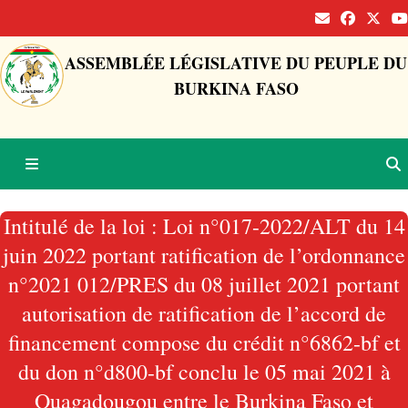
ASSEMBLÉE LÉGISLATIVE DU PEUPLE DU
BURKINA FASO
Intitulé de la loi : Loi n°017-2022/ALT du 14
juin 2022 portant ratification de l’ordonnance
n°2021 012/PRES du 08 juillet 2021 portant
autorisation de ratification de l’accord de
financement compose du crédit n°6862-bf et
du don n°d800-bf conclu le 05 mai 2021 à
Ouagadougou entre le Burkina Faso et