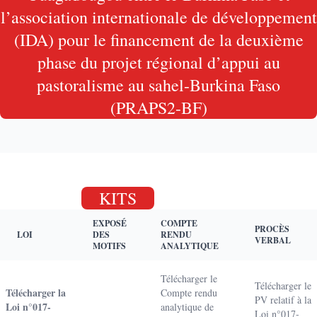
l’association internationale de développement
(IDA) pour le financement de la deuxième
phase du projet régional d’appui au
pastoralisme au sahel-Burkina Faso
(PRAPS2-BF)
KITS
EXPOSÉ
COMPTE
PROCÈS
LOI
DES
RENDU
VERBAL
MOTIFS
ANALYTIQUE
Télécharger le
Télécharger le
Télécharger la
Compte rendu
PV relatif à la
Loi n°017-
analytique de
Loi n°017-