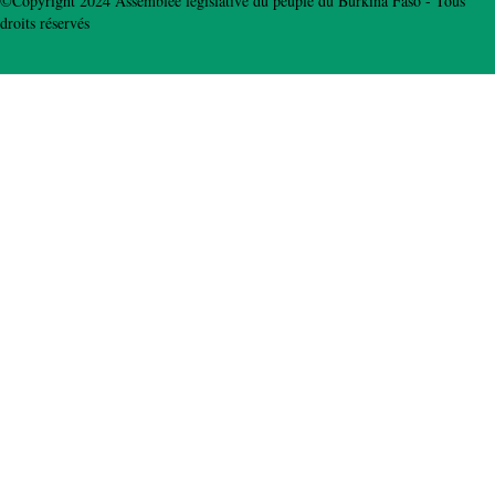
©Copyright 2024 Assemblée législative du peuple du Burkina Faso - Tous
droits réservés