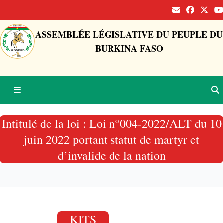
ASSEMBLÉE LÉGISLATIVE DU PEUPLE DU
BURKINA FASO
Intitulé de la loi : Loi n°004-2022/ALT du 10
juin 2022 portant statut de martyr et
d’invalide de la nation
KITS