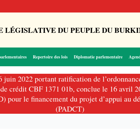
 LÉGISLATIVE DU PEUPLE DU BURKI
parlementaires
Repertoire des lois
Diplomatie parlementaire
Agen
16 juin 2022 portant ratification de l’ordonna
on de crédit CBF 1371 01b, conclue le 16 avril
 pour le financement du projet d’appui au dév
(PADCT)