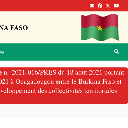
NA FASO
das
nce n° 2021-016/PRES du 18 aout 2021 portant
 2021 à Ouagadougou entre le Burkina Faso et
eloppement des collectivités territoriales