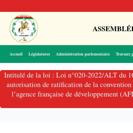
ASSEMBLÉE
Accueil
Législatures
Administration parlementaire
Travaux 
Intitulé de la loi : Loi n°020-2022/ALT du 
autorisation de ratification de la conventi
l’agence française de développement (AFD)