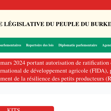
 LÉGISLATIVE DU PEUPLE DU BURKI
parlementaires
Repertoire des lois
Diplomatie parlementaire
Agen
mars 2024 portant autorisation de ratification
ternational de développement agricole (FIDA)
ment de la résilience des petits producteurs 
KITS