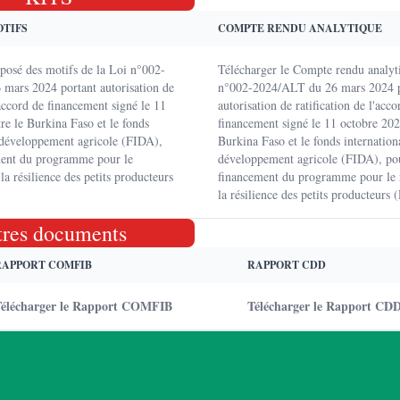
OTIFS
COMPTE RENDU ANALYTIQUE
xposé des motifs de la Loi n°002-
Télécharger le Compte rendu analyt
mars 2024 portant autorisation de
n°002-2024/ALT du 26 mars 2024 p
'accord de financement signé le 11
autorisation de ratification de l'acco
re le Burkina Faso et le fonds
financement signé le 11 octobre 202
 développement agricole (FIDA),
Burkina Faso et le fonds internation
ment du programme pour le
développement agricole (FIDA), pou
la résilience des petits producteurs
financement du programme pour le 
la résilience des petits producteurs
tres documents
RAPPORT COMFIB
RAPPORT CDD
élécharger le Rapport COMFIB
Télécharger le Rapport CD