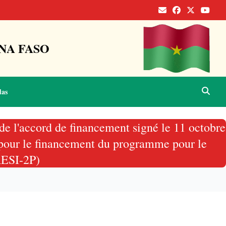
NA FASO
das
 de l'accord de financement signé le 11 octobre
, pour le financement du programme pour le
(RESI-2P)