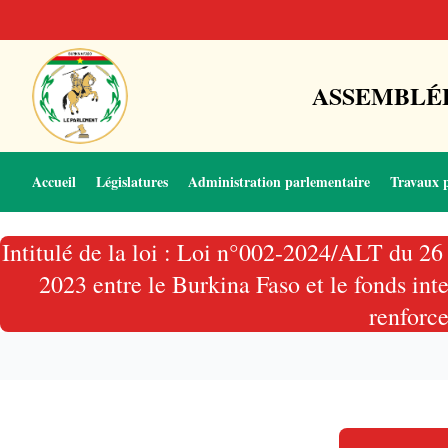
ASSEMBLÉE
Accueil
Législatures
Administration parlementaire
Travaux 
Intitulé de la loi : Loi n°002-2024/ALT du 26 
2023 entre le Burkina Faso et le fonds in
renforce