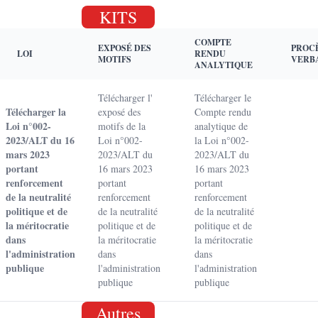
KITS
COMPTE
EXPOSÉ DES
PROC
LOI
RENDU
MOTIFS
VERB
ANALYTIQUE
Télécharger l'
Télécharger le
Télécharger la
exposé des
Compte rendu
Loi n°002-
motifs de la
analytique de
2023/ALT du 16
Loi n°002-
la Loi n°002-
mars 2023
2023/ALT du
2023/ALT du
portant
16 mars 2023
16 mars 2023
renforcement
portant
portant
de la neutralité
renforcement
renforcement
politique et de
de la neutralité
de la neutralité
la méritocratie
politique et de
politique et de
dans
la méritocratie
la méritocratie
l'administration
dans
dans
publique
l'administration
l'administration
publique
publique
Autres