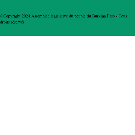
©Copyright 2024 Assemblée législative du peuple du Burkina Faso - Tous
droits réservés