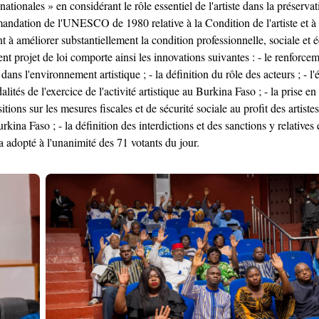
s nationales » en considérant le rôle essentiel de l'artiste dans la préserv
mmandation de l'UNESCO de 1980 relative à la Condition de l'artiste et à
t à améliorer substantiellement la condition professionnelle, sociale et 
ésent projet de loi comporte ainsi les innovations suivantes : - le renforce
es dans l'environnement artistique ; - la définition du rôle des acteurs ; -
ités de l'exercice de l'activité artistique au Burkina Faso ; - la prise en 
itions sur les mesures fiscales et de sécurité sociale au profit des artiste
Burkina Faso ; - la définition des interdictions et des sanctions y relative
'a adopté à l'unanimité des 71 votants du jour.