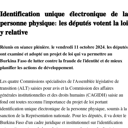
𝐈𝐝𝐞𝐧𝐭𝐢𝐟𝐢𝐜𝐚𝐭𝐢𝐨𝐧 𝐮𝐧𝐢𝐪𝐮𝐞 𝐞́𝐥𝐞𝐜𝐭𝐫𝐨𝐧𝐢𝐪𝐮𝐞 𝐝𝐞 𝐥𝐚
𝐩𝐞𝐫𝐬𝐨𝐧𝐧𝐞 𝐩𝐡𝐲𝐬𝐢𝐪𝐮𝐞: 𝐥𝐞𝐬 𝐝𝐞́𝐩𝐮𝐭𝐞́𝐬 𝐯𝐨𝐭𝐞𝐧𝐭 𝐥𝐚 𝐥𝐨𝐢
𝐲 𝐫𝐞𝐥𝐚𝐭𝐢𝐯𝐞
𝐑𝐞́𝐮𝐧𝐢𝐬 𝐞𝐧 𝐬𝐞́𝐚𝐧𝐜𝐞 𝐩𝐥𝐞́𝐧𝐢𝐞̀𝐫𝐞, 𝐥𝐞 𝐯𝐞𝐧𝐝𝐫𝐞𝐝𝐢 𝟏𝟏 𝐨𝐜𝐭𝐨𝐛𝐫𝐞 𝟐𝟎𝟐𝟒, 𝐥𝐞𝐬 𝐝𝐞́𝐩𝐮𝐭𝐞́𝐬
𝐨𝐧𝐭 𝐞𝐱𝐚𝐦𝐢𝐧𝐞́ 𝐞𝐭 𝐚𝐝𝐨𝐩𝐭𝐞́ 𝐮𝐧 𝐩𝐫𝐨𝐣𝐞𝐭 𝐝𝐞 𝐥𝐨𝐢 𝐪𝐮𝐢 𝐯𝐚 𝐩𝐞𝐫𝐦𝐞𝐭𝐭𝐫𝐞 𝐚𝐮
𝐁𝐮𝐫𝐤𝐢𝐧𝐚 𝐅𝐚𝐬𝐨 𝐝𝐞 𝐥𝐮𝐭𝐭𝐞𝐫 𝐜𝐨𝐧𝐭𝐫𝐞 𝐥𝐚 𝐟𝐫𝐚𝐮𝐝𝐞 𝐝𝐞 𝐥'𝐢𝐝𝐞𝐧𝐭𝐢𝐭𝐞́ 𝐞𝐭 𝐝𝐞 𝐦𝐢𝐞𝐮𝐱
𝐩𝐥𝐚𝐧𝐢𝐟𝐢𝐞𝐫 𝐥𝐞𝐬 𝐚𝐜𝐭𝐢𝐨𝐧𝐬 𝐝𝐞 𝐝𝐞́𝐯𝐞𝐥𝐨𝐩𝐩𝐞𝐦𝐞𝐧𝐭.
Les quatre Commissions spécialisées de l'Assemblée législative de
transition (ALT) saisies pour avis et la Commission des affaires
générales institutionnelles et des droits humains (CAGIDH) saisie au
fond ont toutes reconnu l'importance du projet de loi portant
identification unique électronique de la personne physique, soumis à la
sanction de la Représentation nationale. Pour les députés, il va doter le
Burkina Faso d'un cadre juridique et institutionnel sur l'identification