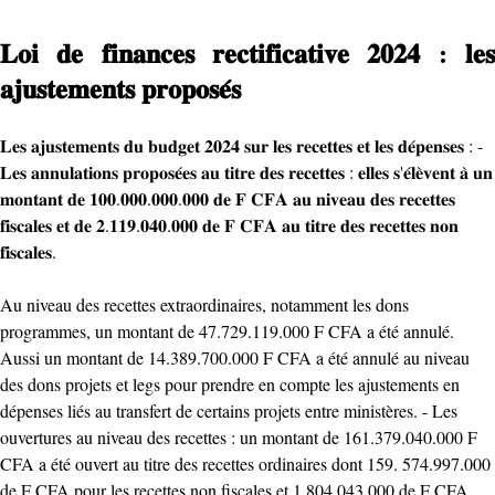
𝐋𝐨𝐢 𝐝𝐞 𝐟𝐢𝐧𝐚𝐧𝐜𝐞𝐬 𝐫𝐞𝐜𝐭𝐢𝐟𝐢𝐜𝐚𝐭𝐢𝐯𝐞 𝟐𝟎𝟐𝟒 : 𝐥𝐞𝐬
𝐚𝐣𝐮𝐬𝐭𝐞𝐦𝐞𝐧𝐭𝐬 𝐩𝐫𝐨𝐩𝐨𝐬𝐞́𝐬
𝐋𝐞𝐬 𝐚𝐣𝐮𝐬𝐭𝐞𝐦𝐞𝐧𝐭𝐬 𝐝𝐮 𝐛𝐮𝐝𝐠𝐞𝐭 𝟐𝟎𝟐𝟒 𝐬𝐮𝐫 𝐥𝐞𝐬 𝐫𝐞𝐜𝐞𝐭𝐭𝐞𝐬 𝐞𝐭 𝐥𝐞𝐬 𝐝𝐞́𝐩𝐞𝐧𝐬𝐞𝐬 : -
𝐋𝐞𝐬 𝐚𝐧𝐧𝐮𝐥𝐚𝐭𝐢𝐨𝐧𝐬 𝐩𝐫𝐨𝐩𝐨𝐬𝐞́𝐞𝐬 𝐚𝐮 𝐭𝐢𝐭𝐫𝐞 𝐝𝐞𝐬 𝐫𝐞𝐜𝐞𝐭𝐭𝐞𝐬 : 𝐞𝐥𝐥𝐞𝐬 𝐬'𝐞́𝐥𝐞̀𝐯𝐞𝐧𝐭 𝐚̀ 𝐮𝐧
𝐦𝐨𝐧𝐭𝐚𝐧𝐭 𝐝𝐞 𝟏𝟎𝟎.𝟎𝟎𝟎.𝟎𝟎𝟎.𝟎𝟎𝟎 𝐝𝐞 𝐅 𝐂𝐅𝐀 𝐚𝐮 𝐧𝐢𝐯𝐞𝐚𝐮 𝐝𝐞𝐬 𝐫𝐞𝐜𝐞𝐭𝐭𝐞𝐬
𝐟𝐢𝐬𝐜𝐚𝐥𝐞𝐬 𝐞𝐭 𝐝𝐞 𝟐.𝟏𝟏𝟗.𝟎𝟒𝟎.𝟎𝟎𝟎 𝐝𝐞 𝐅 𝐂𝐅𝐀 𝐚𝐮 𝐭𝐢𝐭𝐫𝐞 𝐝𝐞𝐬 𝐫𝐞𝐜𝐞𝐭𝐭𝐞𝐬 𝐧𝐨𝐧
𝐟𝐢𝐬𝐜𝐚𝐥𝐞𝐬.
Au niveau des recettes extraordinaires, notamment les dons
programmes, un montant de 47.729.119.000 F CFA a été annulé.
Aussi un montant de 14.389.700.000 F CFA a été annulé au niveau
des dons projets et legs pour prendre en compte les ajustements en
dépenses liés au transfert de certains projets entre ministères. - Les
ouvertures au niveau des recettes : un montant de 161.379.040.000 F
CFA a été ouvert au titre des recettes ordinaires dont 159. 574.997.000
de F CFA pour les recettes non fiscales et 1.804.043.000 de F CFA