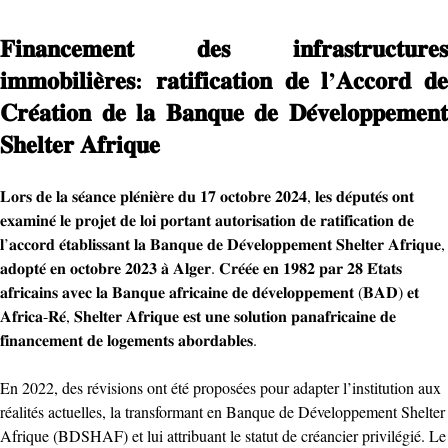
𝐅𝐢𝐧𝐚𝐧𝐜𝐞𝐦𝐞𝐧𝐭 𝐝𝐞𝐬 𝐢𝐧𝐟𝐫𝐚𝐬𝐭𝐫𝐮𝐜𝐭𝐮𝐫𝐞𝐬
𝐢𝐦𝐦𝐨𝐛𝐢𝐥𝐢𝐞̀𝐫𝐞𝐬: 𝐫𝐚𝐭𝐢𝐟𝐢𝐜𝐚𝐭𝐢𝐨𝐧 𝐝𝐞 𝐥’𝐀𝐜𝐜𝐨𝐫𝐝 𝐝𝐞
𝐂𝐫𝐞́𝐚𝐭𝐢𝐨𝐧 𝐝𝐞 𝐥𝐚 𝐁𝐚𝐧𝐪𝐮𝐞 𝐝𝐞 𝐃𝐞́𝐯𝐞𝐥𝐨𝐩𝐩𝐞𝐦𝐞𝐧𝐭
𝐒𝐡𝐞𝐥𝐭𝐞𝐫 𝐀𝐟𝐫𝐢𝐪𝐮𝐞
𝐋𝐨𝐫𝐬 𝐝𝐞 𝐥𝐚 𝐬𝐞́𝐚𝐧𝐜𝐞 𝐩𝐥𝐞́𝐧𝐢𝐞̀𝐫𝐞 𝐝𝐮 𝟏𝟕 𝐨𝐜𝐭𝐨𝐛𝐫𝐞 𝟐𝟎𝟐𝟒, 𝐥𝐞𝐬 𝐝𝐞́𝐩𝐮𝐭𝐞́𝐬 𝐨𝐧𝐭
𝐞𝐱𝐚𝐦𝐢𝐧𝐞́ 𝐥𝐞 𝐩𝐫𝐨𝐣𝐞𝐭 𝐝𝐞 𝐥𝐨𝐢 𝐩𝐨𝐫𝐭𝐚𝐧𝐭 𝐚𝐮𝐭𝐨𝐫𝐢𝐬𝐚𝐭𝐢𝐨𝐧 𝐝𝐞 𝐫𝐚𝐭𝐢𝐟𝐢𝐜𝐚𝐭𝐢𝐨𝐧 𝐝𝐞
𝐥’𝐚𝐜𝐜𝐨𝐫𝐝 𝐞́𝐭𝐚𝐛𝐥𝐢𝐬𝐬𝐚𝐧𝐭 𝐥𝐚 𝐁𝐚𝐧𝐪𝐮𝐞 𝐝𝐞 𝐃𝐞́𝐯𝐞𝐥𝐨𝐩𝐩𝐞𝐦𝐞𝐧𝐭 𝐒𝐡𝐞𝐥𝐭𝐞𝐫 𝐀𝐟𝐫𝐢𝐪𝐮𝐞,
𝐚𝐝𝐨𝐩𝐭𝐞́ 𝐞𝐧 𝐨𝐜𝐭𝐨𝐛𝐫𝐞 𝟐𝟎𝟐𝟑 𝐚̀ 𝐀𝐥𝐠𝐞𝐫. 𝐂𝐫𝐞́𝐞́𝐞 𝐞𝐧 𝟏𝟗𝟖𝟐 𝐩𝐚𝐫 𝟐𝟖 𝐄́𝐭𝐚𝐭𝐬
𝐚𝐟𝐫𝐢𝐜𝐚𝐢𝐧𝐬 𝐚𝐯𝐞𝐜 𝐥𝐚 𝐁𝐚𝐧𝐪𝐮𝐞 𝐚𝐟𝐫𝐢𝐜𝐚𝐢𝐧𝐞 𝐝𝐞 𝐝𝐞́𝐯𝐞𝐥𝐨𝐩𝐩𝐞𝐦𝐞𝐧𝐭 (𝐁𝐀𝐃) 𝐞𝐭
𝐀𝐟𝐫𝐢𝐜𝐚-𝐑𝐞́, 𝐒𝐡𝐞𝐥𝐭𝐞𝐫 𝐀𝐟𝐫𝐢𝐪𝐮𝐞 𝐞𝐬𝐭 𝐮𝐧𝐞 𝐬𝐨𝐥𝐮𝐭𝐢𝐨𝐧 𝐩𝐚𝐧𝐚𝐟𝐫𝐢𝐜𝐚𝐢𝐧𝐞 𝐝𝐞
𝐟𝐢𝐧𝐚𝐧𝐜𝐞𝐦𝐞𝐧𝐭 𝐝𝐞 𝐥𝐨𝐠𝐞𝐦𝐞𝐧𝐭𝐬 𝐚𝐛𝐨𝐫𝐝𝐚𝐛𝐥𝐞𝐬.
En 2022, des révisions ont été proposées pour adapter l’institution aux
réalités actuelles, la transformant en Banque de Développement Shelter
Afrique (BDSHAF) et lui attribuant le statut de créancier privilégié. Le