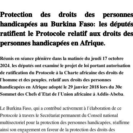
𝐏𝐫𝐨𝐭𝐞𝐜𝐭𝐢𝐨𝐧 𝐝𝐞𝐬 𝐝𝐫𝐨𝐢𝐭𝐬 𝐝𝐞𝐬 𝐩𝐞𝐫𝐬𝐨𝐧𝐧𝐞𝐬
𝐡𝐚𝐧𝐝𝐢𝐜𝐚𝐩𝐞́𝐞𝐬 𝐚𝐮 𝐁𝐮𝐫𝐤𝐢𝐧𝐚 𝐅𝐚𝐬𝐨: 𝐥𝐞𝐬 𝐝𝐞́𝐩𝐮𝐭𝐞́𝐬
𝐫𝐚𝐭𝐢𝐟𝐢𝐞𝐧𝐭 𝐥𝐞 𝐏𝐫𝐨𝐭𝐨𝐜𝐨𝐥𝐞 𝐫𝐞𝐥𝐚𝐭𝐢𝐟 𝐚𝐮𝐱 𝐝𝐫𝐨𝐢𝐭𝐬 𝐝𝐞𝐬
𝐩𝐞𝐫𝐬𝐨𝐧𝐧𝐞𝐬 𝐡𝐚𝐧𝐝𝐢𝐜𝐚𝐩𝐞́𝐞𝐬 𝐞𝐧 𝐀𝐟𝐫𝐢𝐪𝐮𝐞.
𝐑𝐞́𝐮𝐧𝐢𝐬 𝐞𝐧 𝐬𝐞́𝐚𝐧𝐜𝐞 𝐩𝐥𝐞́𝐧𝐢𝐞̀𝐫𝐞 𝐝𝐚𝐧𝐬 𝐥𝐚 𝐦𝐚𝐭𝐢𝐧𝐞́𝐞 𝐝𝐮 𝐣𝐞𝐮𝐝𝐢 𝟏𝟕 𝐨𝐜𝐭𝐨𝐛𝐫𝐞
𝟐𝟎𝟐𝟒, 𝐥𝐞𝐬 𝐝𝐞́𝐩𝐮𝐭𝐞́𝐬 𝐨𝐧𝐭 𝐞𝐱𝐚𝐦𝐢𝐧𝐞́ 𝐥𝐞 𝐩𝐫𝐨𝐣𝐞𝐭 𝐝𝐞 𝐥𝐨𝐢 𝐩𝐨𝐫𝐭𝐚𝐧𝐭 𝐚𝐮𝐭𝐨𝐫𝐢𝐬𝐚𝐭𝐢𝐨𝐧
𝐝𝐞 𝐫𝐚𝐭𝐢𝐟𝐢𝐜𝐚𝐭𝐢𝐨𝐧 𝐝𝐮 𝐏𝐫𝐨𝐭𝐨𝐜𝐨𝐥𝐞 𝐚̀ 𝐥𝐚 𝐂𝐡𝐚𝐫𝐭𝐞 𝐚𝐟𝐫𝐢𝐜𝐚𝐢𝐧𝐞 𝐝𝐞𝐬 𝐝𝐫𝐨𝐢𝐭𝐬 𝐝𝐞
𝐥’𝐡𝐨𝐦𝐦𝐞 𝐞𝐭 𝐝𝐞𝐬 𝐩𝐞𝐮𝐩𝐥𝐞𝐬, 𝐫𝐞𝐥𝐚𝐭𝐢𝐟 𝐚𝐮𝐱 𝐝𝐫𝐨𝐢𝐭𝐬 𝐝𝐞𝐬 𝐩𝐞𝐫𝐬𝐨𝐧𝐧𝐞𝐬
𝐡𝐚𝐧𝐝𝐢𝐜𝐚𝐩𝐞́𝐞𝐬 𝐞𝐧 𝐀𝐟𝐫𝐢𝐪𝐮𝐞 𝐚𝐝𝐨𝐩𝐭𝐞́ 𝐥𝐞 𝟐𝟗 𝐣𝐚𝐧𝐯𝐢𝐞𝐫 𝟐𝟎𝟏𝟖 𝐥𝐨𝐫𝐬 𝐝𝐮 𝟑𝟎𝐞
𝐒𝐨𝐦𝐦𝐞𝐭 𝐝𝐞𝐬 𝐂𝐡𝐞𝐟𝐬 𝐝’𝐄́𝐭𝐚𝐭 𝐝𝐞 𝐥’𝐔𝐧𝐢𝐨𝐧 𝐚𝐟𝐫𝐢𝐜𝐚𝐢𝐧𝐞 𝐚̀ 𝐀𝐝𝐝𝐢𝐬-𝐀𝐛𝐞𝐛𝐚.
Le Burkina Faso, qui a contribué activement à l’élaboration de ce
Protocole à travers le Secrétariat permanent du Conseil national
multisectoriel pour la protection des personnes handicapées, réaffirme
ainsi son engagement en faveur de la protection des droits des